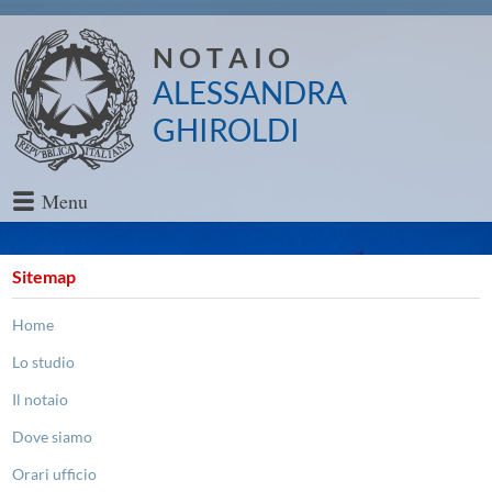
N O T A I O
ALESSANDRA
GHIROLDI
Menu
Sitemap
Home
Lo studio
Il notaio
Dove siamo
Orari ufficio